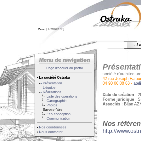
[ Ostraka.fr ]
La
»
Présentati
Page d'accueil du portail
société d'architectur
•
La société Ostraka
42 rue Joseph Fara
04 90 06 08 63 -
atel
Présentation
L'équipe
Réalisations
Date de création
: 20
Liste des opérations
Forme juridique
: S
Cartographie
Associés
: Bijan A
Photos
Savoirs-faire
Éco-conception
Communication
Nos référenc
•
Nos coordonnées
http://www.ostr
•
Nous contacter