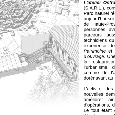
L'atelier Ostr
(S.A.R.L.), con
Parc naturel ré
aujourd'hui su
de Haute-Prov
personnes av
parcours aus
techniciens d
expérience d
Patrimoine
et 
d’ouvrage
. Un
la restaurat
l’urbanisme, 
comme de l’a
dorénavant au s
L’activité des
nouvelles dema
améliorer... ai
d’opérations, d
Le tout étant