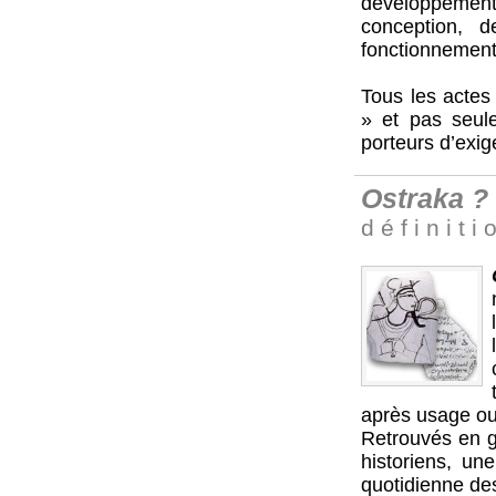
développemen
conception, 
fonctionnement 
Tous les actes 
» et pas seule
porteurs d’exig
Ostraka ?
d é f i n i t i 
après usage ou 
Retrouvés en gr
historiens, un
quotidienne des