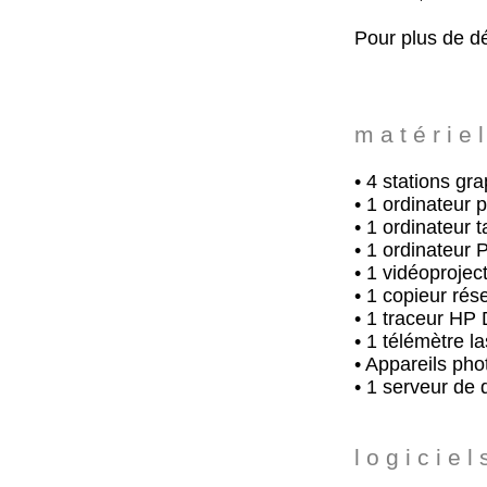
Pour plus de dé
m a t é r i e l
• 4 stations g
• 1 ordinateur 
• 1 ordinateur 
• 1 ordinateur 
• 1 vidéoprojec
• 1 copieur ré
• 1 traceur HP
• 1 télémètre l
• Appareils ph
• 1 serveur d
l o g i c i e l 