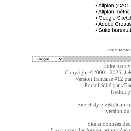
• Allplan (CAO
• Allplan métric
• Google Sket
• Adobe Creativ
• Suite bureaut
Fuseau horaire 
Édité par : 
Copyright ©2000 - 2026, Jelso
Version française #12 pa
Portail édité par
vBa
Traduit p
Site et style vBulletin co
version du 
Site et données déc
Le contenu des forums est protégé par