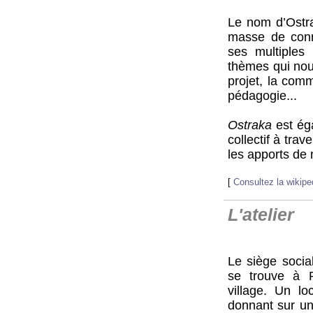
Le nom d’Ostra
masse de conn
ses multiples 
thèmes qui nous 
projet, la comm
pédagogie...
Ostraka
est ég
collectif à trav
les apports de 
[
Consultez la wikipe
L'atelier
Le siège socia
se trouve à 
village. Un lo
donnant sur un