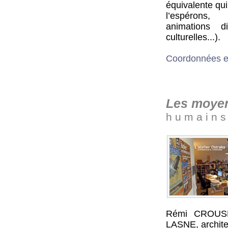
équivalente qu
l’espérons,
animations di
culturelles...).
Coordonnées et s
Les moye
h u m a i n s
Rémi CROUSLÉ
LASNE, architec