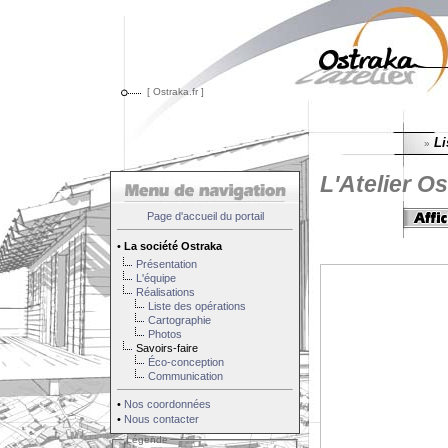
[ Ostraka.fr ]
Li
»
L'Atelier Os
Page d'accueil du portail
•
La société Ostraka
Présentation
L'équipe
Réalisations
Liste des opérations
Cartographie
Photos
Savoirs-faire
Éco-conception
Communication
•
Nos coordonnées
•
Nous contacter
Légende