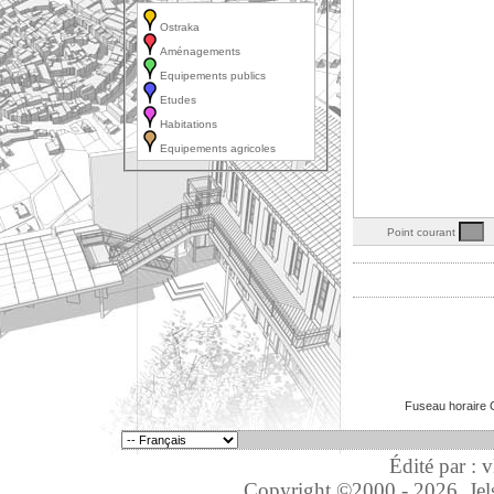
Ostraka
Aménagements
Equipements publics
Etudes
Habitations
Equipements agricoles
Point courant
N
Fuseau horaire 
Édité par : 
Copyright ©2000 - 2026, Jelso