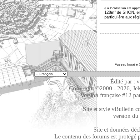
(La localisation est appr
128m² de SHON, en o
particulière aux règ
Fuseau horaire 
Édité par : 
Copyright ©2000 - 2026, Jelso
Version française #12 pa
Site et style vBulletin co
version du 
Site et données déc
Le contenu des forums est protégé par