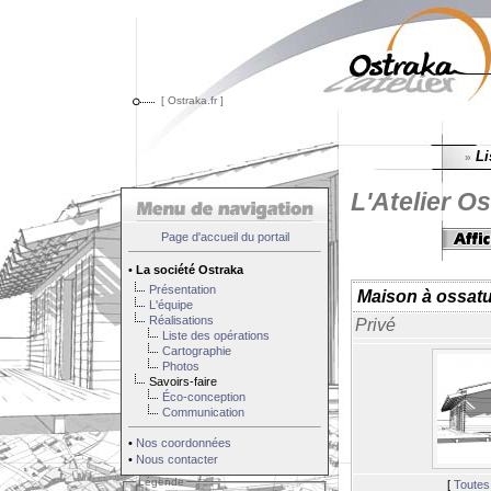
[ Ostraka.fr ]
Li
»
L'Atelier Os
Page d'accueil du portail
•
La société Ostraka
Présentation
Maison à ossatu
L'équipe
Réalisations
Privé
Liste des opérations
Cartographie
Photos
Savoirs-faire
Éco-conception
Communication
•
Nos coordonnées
•
Nous contacter
Légende
[
Toutes