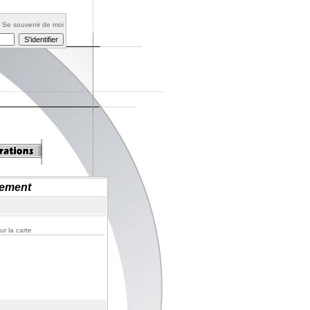
Se souvenir de moi
gement
ur la carte