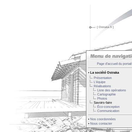
[ Ostraka.fr ]
Page d'accueil du portail
•
La société Ostraka
Présentation
L'équipe
Réalisations
Liste des opérations
Cartographie
Photos
Savoirs-faire
Éco-conception
Communication
•
Nos coordonnées
•
Nous contacter
Légende