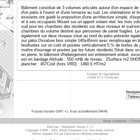
Bâtiment constitué de 3 volumes articulés autour d'un espace d
d'un patio à l'ouest et d'une terrasse au sud. Les orientations et l
existants ont guidé la proposition d'une architecture simple, d'exp
et à ses occupants.Misant sur un apport solaire réel, les trois vo
sud pour les chambres des résidents sur deux niveaux et sud-est
chambres du volume destiné aux personnes de santé fragiles. Le
également sur deux niveaux situé au nord du patio présente éga
sur patio.Ossature bois simple 140x45mm avec remplissage en bo
feuillurées sur un coté et posées verticalement.5.% de bottes de p
maître d'ouvrage et posées par les futurs résidents.Situé dans u
en pierre, le bâtiment d'hébergement est entièrement enduit, excep
est en bardage.Altitude : 550 mNb de niveau : 2Surface m2 SHO
plancher : 457Coût (hors VRD) : 1460 € HT/m2
A propos de vbgooglemap
©2006 V1.0.3
StonyArc
Navigati
Fuseau horaire GMT +1. Il est actuellement
04h46
.
Nous contacter
-
[ Ostra
Édité par : vBulletin® version 3.7.3
Copyright ©2000 - 2026, Jelsoft Enterprises Ltd. Tous droits réservés.
Version française #12 par
l'association vBulletin francophone
-