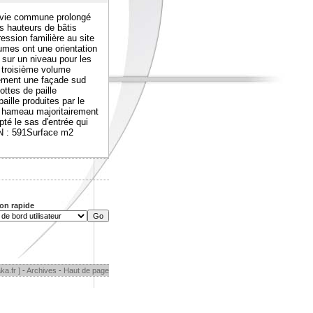
e vie commune prolongé
es hauteurs de bâtis
ression familière au site
lumes ont une orientation
 sur un niveau pour les
 troisième volume
lement une façade sud
ttes de paille
aille produites par le
n hameau majoritairement
té le sas d'entrée qui
N : 591Surface m2
on rapide
ka.fr ]
-
Archives
-
Haut de page