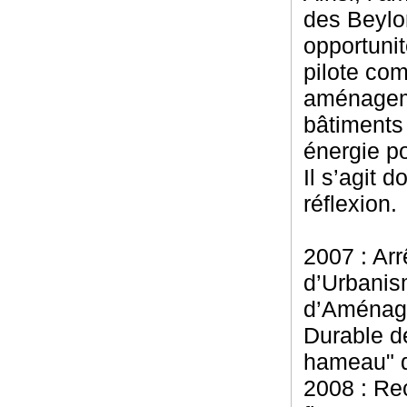
des Beylo
opportuni
pilote com
aménageme
bâtiments
énergie po
Il s’agit 
réflexion.
2007 : Arr
d’Urbanism
d’Aménag
Durable d
hameau" d
2008 : Re