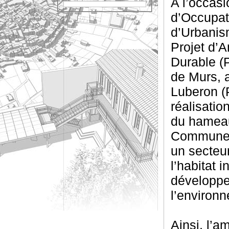
A l’occasi
d’Occupat
d’Urbanism
Projet d’
Durable (
de Murs, a
Luberon (P
réalisati
du hameau
Commune d
un secteur
l’habitat 
développe
l’environ
Ainsi, l’