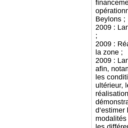
financemen
opération
Beylons ;
2009 : La
;
2009 : Ré
la zone ;
2009 : La
afin, nota
les condi
ultérieur,
réalisatio
démonstra
d’estimer 
modalités 
les différ