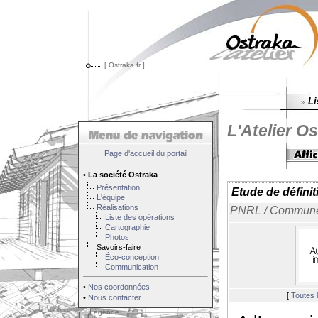
[ Ostraka.fr ]
Li
»
L'Atelier Os
Page d'accueil du portail
•
La société Ostraka
Présentation
Etude de défini
L'équipe
Réalisations
PNRL / Commun
Liste des opérations
Cartographie
Photos
Savoirs-faire
Éco-conception
Communication
•
Nos coordonnées
[
Toutes 
•
Nous contacter
Légende