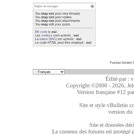
Règles de messages
You
may not
post new threads
You
may not
post replies
You
may not
post attachments
You
may
edit your posts
BB code
is
oui
Les
smileys
sont activés :
oui
La
balise [IMG]
est activée :
oui
Le code HTML peut être employé :
oui
Fuseau horaire 
Édité par : 
Copyright ©2000 - 2026, Jelso
Version française #12 pa
Site et style vBulletin co
version du 
Site et données déc
Le contenu des forums est protégé par