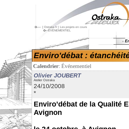
[ Ostraka.fr ]
Les projets en cours
ÉVÈNEMENTIEL
Env
»
Enviro'débat : étanchéité 
Calendrier
:
Événementiel
Olivier JOUBERT
Atelier Ostraka
24/10/2008
*
Enviro’débat de la Qualité 
Avignon