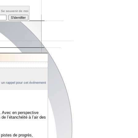
Se souvenir de moi
un rappel pour cet événement
. Avec en perspective
 de l’étanchéité à l’air des
 pistes de progrès,