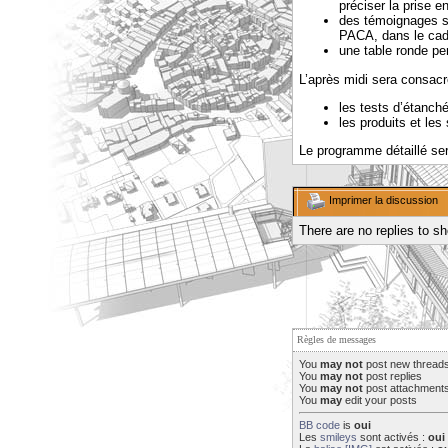
préciser la prise 
des témoignages su
PACA, dans le cad
une table ronde per
L’après midi sera consacr
les tests d’étanché
les produits et les
Le programme détaillé se
Imprimer la discussion
There are no replies to s
Règles de messages
You
may not
post new thread
You
may not
post replies
You
may not
post attachment
You
may
edit your posts
BB code
is
oui
Les
smileys
sont activés :
oui