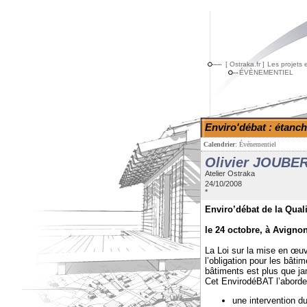
[ Ostraka.fr ]
Les projets 
ÉVÈNEMENTIEL
Enviro'débat : étanché
Calendrier
:
Événementiel
Olivier JOUBE
Atelier Ostraka
24/10/2008
*
Enviro’débat de la Qual
le 24 octobre, à Avigno
La Loi sur la mise en œu
l’obligation pour les bâtim
bâtiments est plus que ja
Cet EnvirodéBAT l’aborde
une intervention du