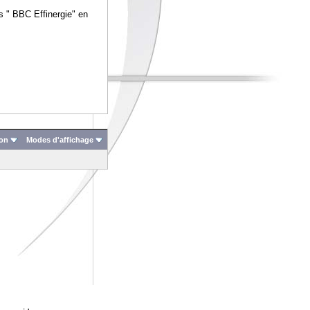
s " BBC Effinergie" en
ion
Modes d'affichage