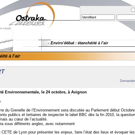
en cours
Enviro'débat : étanchéité à l'air
»
ité à l'air
RT
Demander 
ité Environnementale, le 24 octobre, à Avignon
n
vre du Grenelle de l’Environnement sera discutée au Parlement début Octobre
ents publics et tertiaires de respecter le label BBC dès la fin 2010, la question
mais au cœur de l’actualité.
ra sous différents angles, avec notamment
 CETE de Lyon pour présenter les enjeux, faire l’état des lieux et évoquer les