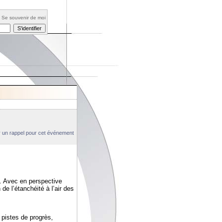
Se souvenir de moi
un rappel pour cet événement
. Avec en perspective
 de l’étanchéité à l’air des
 pistes de progrès,