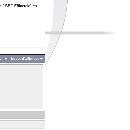
s " BBC Effinergie" en
ion
Modes d'affichage