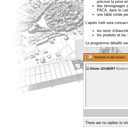
préciser la prise 
des témoignages su
PACA, dans le cad
une table ronde per
L’après midi sera consacr
les tests d’étanché
les produits et les
Le programme détaillé se
Imprimer la discussion
Olivier JOUBERT
Enviro'd
There are no replies to s