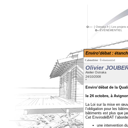
[ Ostraka.fr ]
Les projets 
ÉVÈNEMENTIEL
Enviro'débat : étanché
Calendrier
:
Événementiel
Olivier JOUBE
Atelier Ostraka
24/10/2008
*
Enviro’débat de la Qual
le 24 octobre, à Avigno
La Loi sur la mise en œu
l’obligation pour les bâtim
bâtiments est plus que ja
Cet EnvirodéBAT l’aborde
une intervention du