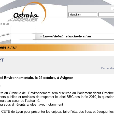
en cours
Enviro'débat : étanchéité à l'air
»
ité à l'air
RT
Demander 
ité Environnementale, le 24 octobre, à Avignon
n
vre du Grenelle de l’Environnement sera discutée au Parlement début Octobre
ents publics et tertiaires de respecter le label BBC dès la fin 2010, la question
mais au cœur de l’actualité.
ra sous différents angles, avec notamment
 CETE de Lyon pour présenter les enjeux, faire l’état des lieux et évoquer les