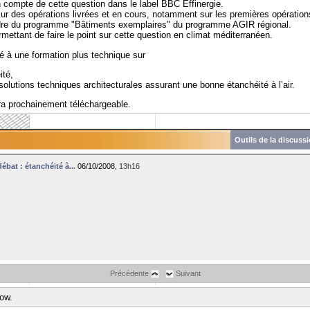
en compte de cette question dans le label BBC Effinergie.
r des opérations livrées et en cours, notamment sur les premières opération
re du programme "Bâtiments exemplaires" du programme AGIR régional.
mettant de faire le point sur cette question en climat méditerranéen.
é à une formation plus technique sur
ité,
 solutions techniques architecturales assurant une bonne étanchéité à l’air.
ra prochainement téléchargeable.
Outils de la discuss
ébat : étanchéité à...
06/10/2008,
13h16
Précédente
Suivant
how.