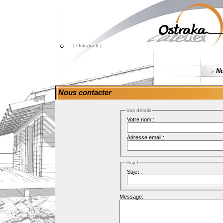
[ Ostraka.fr ]
No
»
Nous contacter
Vos détails
Votre nom :
Adresse email :
Sujet
Sujet :
Message: