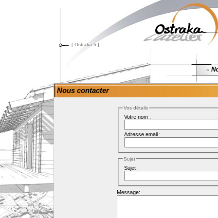
[ Ostraka.fr ]
No
»
Nous contacter
Vos détails
Votre nom :
Adresse email :
Sujet
Sujet :
Message: