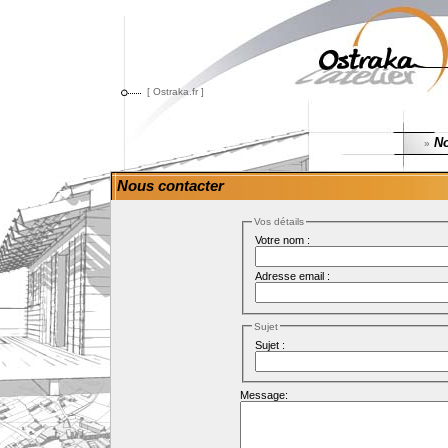
[ Ostraka.fr ]
No
»
Nous contacter
Vos détails
Votre nom :
Adresse email :
Sujet
Sujet :
Message: