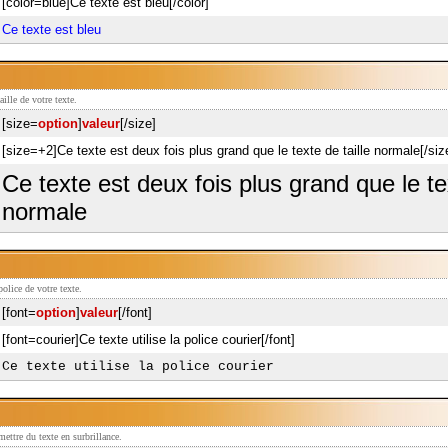
[color=blue]Ce texte est bleu[/color]
Ce texte est bleu
aille de votre texte.
[size=
option
]
valeur
[/size]
[size=+2]Ce texte est deux fois plus grand que le texte de taille normale[/siz
Ce texte est deux fois plus grand que le tex
normale
police de votre texte.
[font=
option
]
valeur
[/font]
[font=courier]Ce texte utilise la police courier[/font]
Ce texte utilise la police courier
ettre du texte en surbrillance.