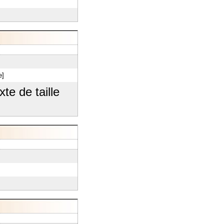
e]
te de taille