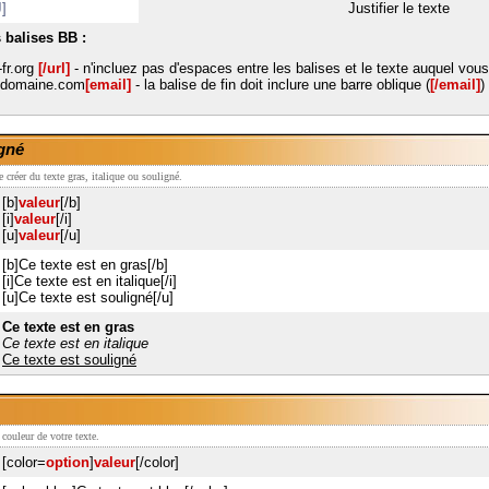
]
Justifier le texte
 balises BB :
fr.org
[/url]
- n'incluez pas d'espaces entre les balises et le texte auquel vou
domaine.com
[email]
- la balise de fin doit inclure une barre oblique (
[/email]
)
igné
de créer du texte gras, italique ou souligné.
[b]
valeur
[/b]
[i]
valeur
[/i]
[u]
valeur
[/u]
[b]Ce texte est en gras[/b]
[i]Ce texte est en italique[/i]
[u]Ce texte est souligné[/u]
Ce texte est en gras
Ce texte est en italique
Ce texte est souligné
 couleur de votre texte.
[color=
option
]
valeur
[/color]