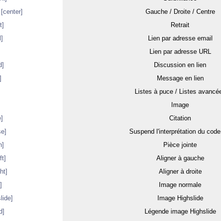
,
[center]
Gauche / Droite / Centre
t]
Retrait
]
Lien par adresse email
Lien par adresse URL
d]
Discussion en lien
]
Message en lien
Listes à puce / Listes avancé
]
Image
e]
Citation
se]
Suspend l'interprétation du cod
h]
Pièce jointe
ft]
Aligner à gauche
ght]
Aligner à droite
]
Image normale
lide]
Image Highslide
d]
Légende image Highslide