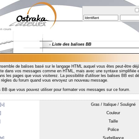
en cours
Liste des balises BB
»
nsemble de balises basé sur le langage HTML auquel vous êtes peut-être déjà
exte dans vos messages comme en HTML, mais avec une syntaxe simplifiée e
s les pages que vous visiterez. La possibilité d'utiliser les balises BB est déf
es règles du forum quand vous envoyez un nouveau message.
es BB que vous pouvez utiliser pour formater vos messages sur ce forum.
[u]
Gras / Italique / Souligné
]
Couleur
]
Taille
]
Police
ht]
Surbrillance