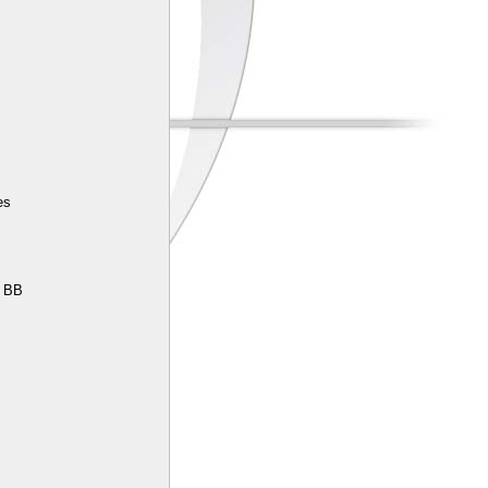
es
e BB