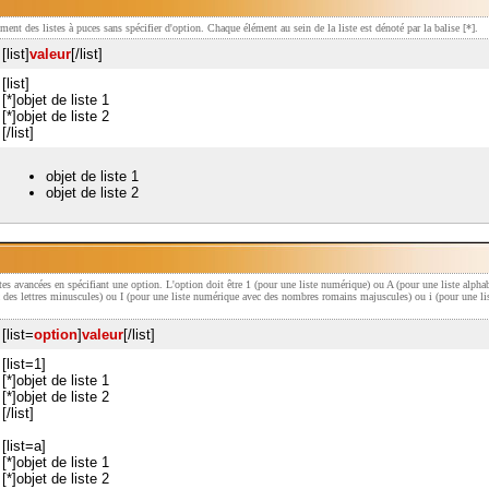
ement des listes à puces sans spécifier d'option. Chaque élément au sein de la liste est dénoté par la balise [*].
[list]
valeur
[/list]
[list]
[*]objet de liste 1
[*]objet de liste 2
[/list]
objet de liste 1
objet de liste 2
istes avancées en spécifiant une option. L'option doit être 1 (pour une liste numérique) ou A (pour une liste alpha
c des lettres minuscules) ou I (pour une liste numérique avec des nombres romains majuscules) ou i (pour une 
[list=
option
]
valeur
[/list]
[list=1]
[*]objet de liste 1
[*]objet de liste 2
[/list]
[list=a]
[*]objet de liste 1
[*]objet de liste 2