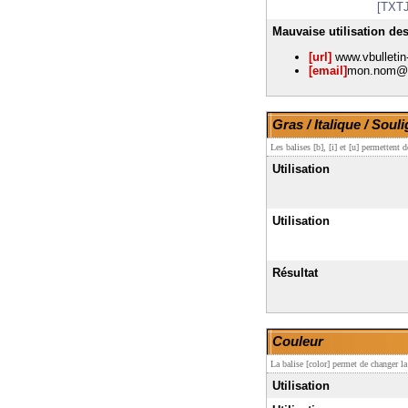
[TXTJ
Mauvaise utilisation des
[url]
www.vbulletin-
[email]
mon.nom@
Gras / Italique / Soul
Les balises [b], [i] et [u] permettent 
Utilisation
Utilisation
Résultat
Couleur
La balise [color] permet de changer la
Utilisation