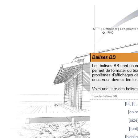
[ Ostraka.fr ]
Les projets 
FAQ
Balises BB
Les balises BB sont un e
permet de formater du t
problèmes d'affichages dan
donc vous devriez lire l
Voici une liste des balis
Liste des balises BB
[b]
,
[i]
,
[color
[size
[font
[highlig