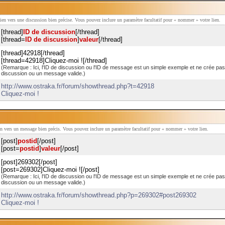
 lien vers une discussion bien précise. Vous pouvez inclure un paramètre facultatif pour « nommer » votre lien.
[thread]
ID de discussion
[/thread]
[thread=
ID de discussion
]
valeur
[/thread]
[thread]42918[/thread]
[thread=42918]Cliquez-moi ![/thread]
(Remarque : Ici, l'ID de discussion ou l'ID de message est un simple exemple et ne crée pa
discussion ou un message valide.)
http://www.ostraka.fr/forum/showthread.php?t=42918
Cliquez-moi !
ien vers un message bien précis. Vous pouvez inclure un paramètre facultatif pour « nommer » votre lien.
[post]
postid
[/post]
[post=
postid
]
valeur
[/post]
[post]269302[/post]
[post=269302]Cliquez-moi ![/post]
(Remarque : Ici, l'ID de discussion ou l'ID de message est un simple exemple et ne crée pa
discussion ou un message valide.)
http://www.ostraka.fr/forum/showthread.php?p=269302#post269302
Cliquez-moi !