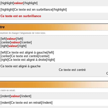
[highlight]
valeur
[/highlight]
[highlight]Ce texte est en surbrillance[/highlight]
Ce texte est en surbrillance
tre
 permettent de changer l'alignement de votre texte.
[left]
valeur
[/left]
[center]
valeur
[/center]
[right]
valeur
[/right]
[left]Ce texte est aligné à gauche[/left]
[center]Ce texte est centré[/center]
[right]Ce texte est aligné à droite[/right]
Ce texte est aligné à gauche
Ce texte est centré
C
texte en retrait.
[indent]
valeur
[/indent]
[indent]Ce texte est en retrait[/indent]