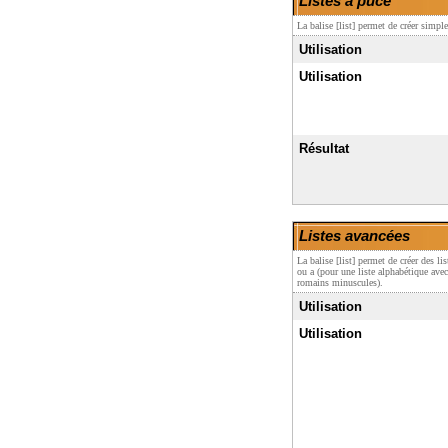
Listes à puce
La balise [list] permet de créer simpl
Utilisation
Utilisation
Résultat
Listes avancées
La balise [list] permet de créer des l
ou a (pour une liste alphabétique ave
romains minuscules).
Utilisation
Utilisation