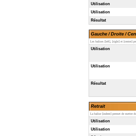
Utilisation
Utilisation
Résultat
Gauche / Droite / Cen
Les balises [left], [right] et [center]
Utilisation
Utilisation
Résultat
Retrait
La balise [indent] permet de mettre du 
Utilisation
Utilisation