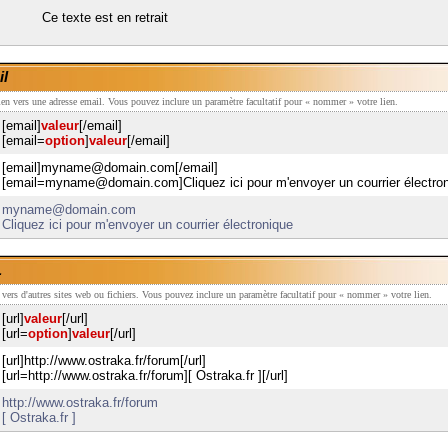
Ce texte est en retrait
il
lien vers une adresse email. Vous pouvez inclure un paramètre facultatif pour « nommer » votre lien.
[email]
valeur
[/email]
[email=
option
]
valeur
[/email]
[email]myname@domain.com[/email]
[email=myname@domain.com]Cliquez ici pour m'envoyer un courrier électron
myname@domain.com
Cliquez ici pour m'envoyer un courrier électronique
L
n vers d'autres sites web ou fichiers. Vous pouvez inclure un paramètre facultatif pour « nommer » votre lien.
[url]
valeur
[/url]
[url=
option
]
valeur
[/url]
[url]http://www.ostraka.fr/forum[/url]
[url=http://www.ostraka.fr/forum][ Ostraka.fr ][/url]
http://www.ostraka.fr/forum
[ Ostraka.fr ]