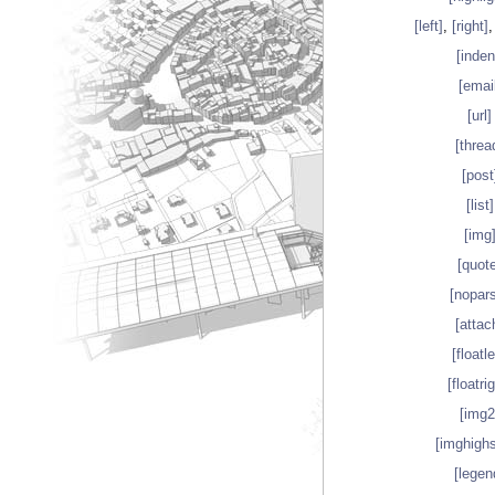
[left]
,
[right]
[inden
[email
[url]
[threa
[post
[list]
[img
[quot
[nopar
[attac
[floatle
[floatri
[img2
[imghighs
[legen