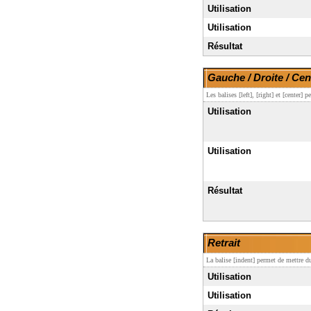
Utilisation
Utilisation
Résultat
Gauche / Droite / Cen
Les balises [left], [right] et [center]
Utilisation
Utilisation
Résultat
Retrait
La balise [indent] permet de mettre du 
Utilisation
Utilisation