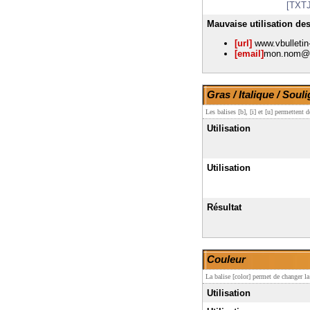
[TXTJ
Mauvaise utilisation des
[url]
www.vbulletin-
[email]
mon.nom@
Gras / Italique / Soul
Les balises [b], [i] et [u] permettent 
Utilisation
Utilisation
Résultat
Couleur
La balise [color] permet de changer la
Utilisation