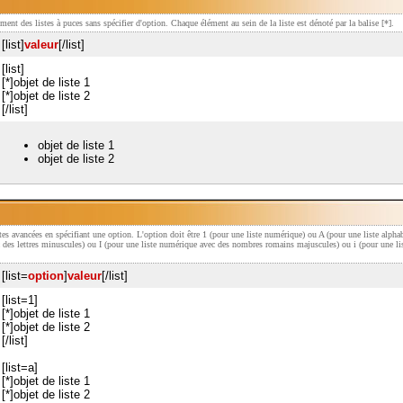
ement des listes à puces sans spécifier d'option. Chaque élément au sein de la liste est dénoté par la balise [*].
[list]
valeur
[/list]
[list]
[*]objet de liste 1
[*]objet de liste 2
[/list]
objet de liste 1
objet de liste 2
istes avancées en spécifiant une option. L'option doit être 1 (pour une liste numérique) ou A (pour une liste alpha
c des lettres minuscules) ou I (pour une liste numérique avec des nombres romains majuscules) ou i (pour une 
[list=
option
]
valeur
[/list]
[list=1]
[*]objet de liste 1
[*]objet de liste 2
[/list]
[list=a]
[*]objet de liste 1
[*]objet de liste 2