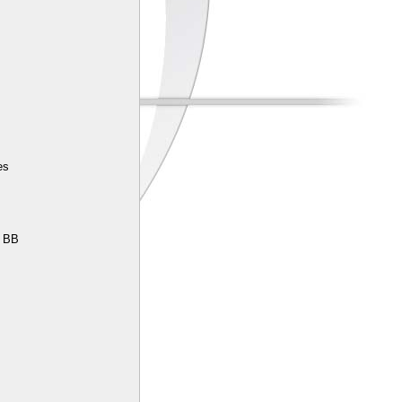
es
e BB