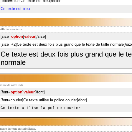
[color=blue]Ce texte est bleu[/color]
Ce texte est bleu
aille de votre texte.
[size=
option
]
valeur
[/size]
[size=+2]Ce texte est deux fois plus grand que le texte de taille normale[/siz
Ce texte est deux fois plus grand que le tex
normale
police de votre texte.
[font=
option
]
valeur
[/font]
[font=courier]Ce texte utilise la police courier[/font]
Ce texte utilise la police courier
ettre du texte en surbrillance.