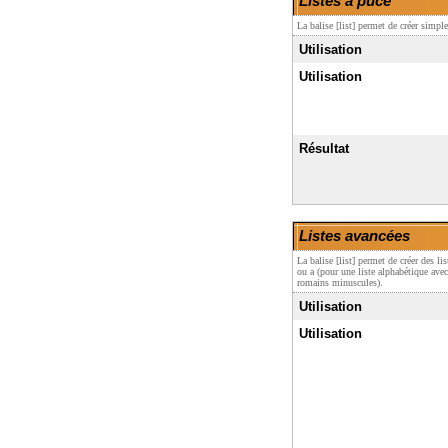
Listes à puce
La balise [list] permet de créer simpl
Utilisation
Utilisation
Résultat
Listes avancées
La balise [list] permet de créer des l
ou a (pour une liste alphabétique ave
romains minuscules).
Utilisation
Utilisation