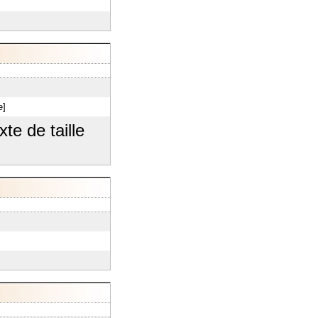
e]
te de taille