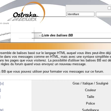
en cours
Liste des balises BB
»
nsemble de balises basé sur le langage HTML auquel vous êtes peut-être déjà
exte dans vos messages comme en HTML, mais avec une syntaxe simplifiée e
s les pages que vous visiterez. La possibilité d'utiliser les balises BB est déf
es règles du forum quand vous envoyez un nouveau message.
es BB que vous pouvez utiliser pour formater vos messages sur ce forum.
[u]
Gras / Italique / Souligné
]
Couleur
]
Taille
]
Police
ht]
Surbrillance