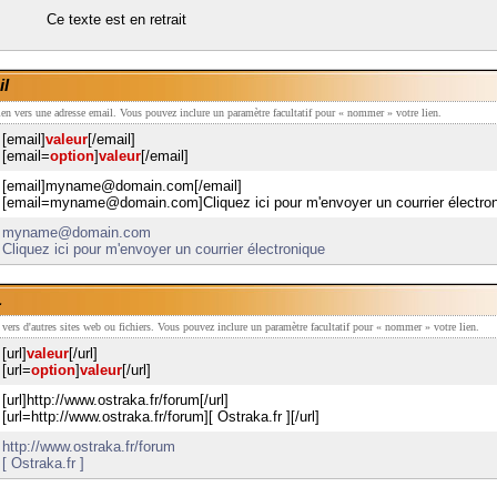
Ce texte est en retrait
il
lien vers une adresse email. Vous pouvez inclure un paramètre facultatif pour « nommer » votre lien.
[email]
valeur
[/email]
[email=
option
]
valeur
[/email]
[email]myname@domain.com[/email]
[email=myname@domain.com]Cliquez ici pour m'envoyer un courrier électron
myname@domain.com
Cliquez ici pour m'envoyer un courrier électronique
L
n vers d'autres sites web ou fichiers. Vous pouvez inclure un paramètre facultatif pour « nommer » votre lien.
[url]
valeur
[/url]
[url=
option
]
valeur
[/url]
[url]http://www.ostraka.fr/forum[/url]
[url=http://www.ostraka.fr/forum][ Ostraka.fr ][/url]
http://www.ostraka.fr/forum
[ Ostraka.fr ]