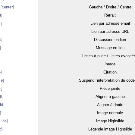
,
[center]
Gauche / Droite / Centre
t]
Retrait
]
Lien par adresse email
Lien par adresse URL
d]
Discussion en lien
]
Message en lien
Listes à puce / Listes avancé
]
Image
e]
Citation
se]
Suspend l'interprétation du cod
h]
Pièce jointe
ft]
Aligner à gauche
ght]
Aligner à droite
]
Image normale
lide]
Image Highslide
d]
Légende image Highslide