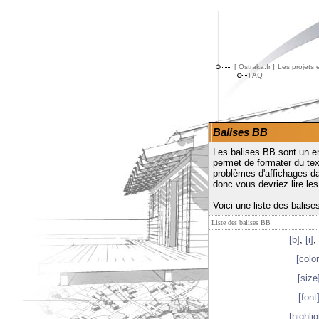
[ Ostraka.fr ]
Les projets 
FAQ
Balises BB
Les balises BB sont un e
permet de formater du t
problèmes d'affichages dan
donc vous devriez lire l
Voici une liste des balis
Liste des balises BB
[b]
,
[i]
,
[color
[size
[font
[highlig