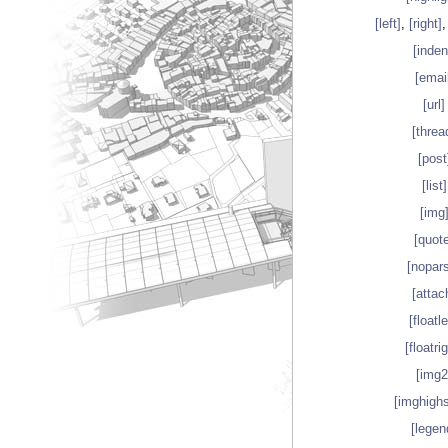
[left]
,
[right]
[inden
[email
[url]
[threa
[post
[list]
[img
[quot
[nopar
[attac
[floatle
[floatri
[img2
[imghighs
[legen