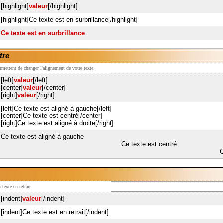
[highlight]
valeur
[/highlight]
[highlight]Ce texte est en surbrillance[/highlight]
Ce texte est en surbrillance
tre
 permettent de changer l'alignement de votre texte.
[left]
valeur
[/left]
[center]
valeur
[/center]
[right]
valeur
[/right]
[left]Ce texte est aligné à gauche[/left]
[center]Ce texte est centré[/center]
[right]Ce texte est aligné à droite[/right]
Ce texte est aligné à gauche
Ce texte est centré
C
texte en retrait.
[indent]
valeur
[/indent]
[indent]Ce texte est en retrait[/indent]