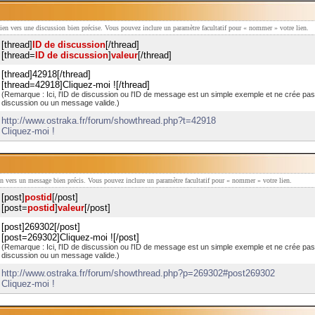
 lien vers une discussion bien précise. Vous pouvez inclure un paramètre facultatif pour « nommer » votre lien.
[thread]
ID de discussion
[/thread]
[thread=
ID de discussion
]
valeur
[/thread]
[thread]42918[/thread]
[thread=42918]Cliquez-moi ![/thread]
(Remarque : Ici, l'ID de discussion ou l'ID de message est un simple exemple et ne crée pa
discussion ou un message valide.)
http://www.ostraka.fr/forum/showthread.php?t=42918
Cliquez-moi !
ien vers un message bien précis. Vous pouvez inclure un paramètre facultatif pour « nommer » votre lien.
[post]
postid
[/post]
[post=
postid
]
valeur
[/post]
[post]269302[/post]
[post=269302]Cliquez-moi ![/post]
(Remarque : Ici, l'ID de discussion ou l'ID de message est un simple exemple et ne crée pa
discussion ou un message valide.)
http://www.ostraka.fr/forum/showthread.php?p=269302#post269302
Cliquez-moi !