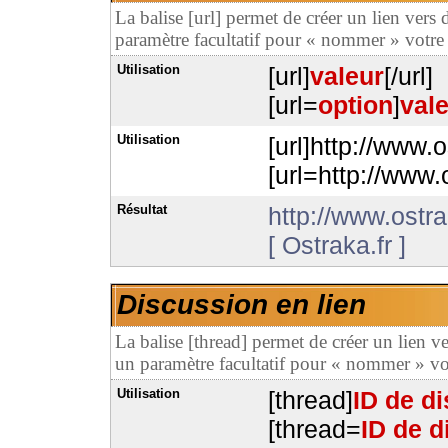
La balise [url] permet de créer un lien vers
paramètre facultatif pour « nommer » votre 
Utilisation
[url]
valeur
[/url]
[url=
option
]
val
Utilisation
[url]http://www.o
[url=http://www.o
Résultat
http://www.ostra
[ Ostraka.fr ]
Discussion en lien
La balise [thread] permet de créer un lien v
un paramètre facultatif pour « nommer » vot
Utilisation
[thread]
ID de d
[thread=
ID de d