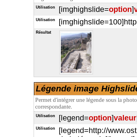
Utilisation
[imghighslide=
option
]
Utilisation
[imghighslide=100]http
Résultat
Légende image Highslid
Permet d'intégrer une légende sous la photo
correspondante.
Utilisation
[legend=
option
]
valeur
Utilisation
[legend=http://www.os