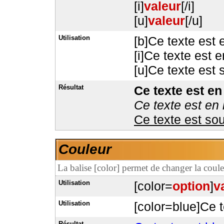
[i]
valeur
[/i]
[u]
valeur
[/u]
Utilisation
[b]Ce texte est 
[i]Ce texte est en
[u]Ce texte est 
Résultat
Ce texte est en
Ce texte est en 
Ce texte est so
Couleur
La balise [color] permet de changer la coule
Utilisation
[color=
option
]
v
Utilisation
[color=blue]Ce t
Résultat