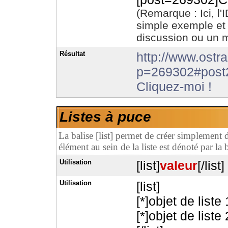
(Remarque : Ici, l
simple exemple et 
discussion ou un 
Résultat
http://www.ostr
p=269302#post
Cliquez-moi !
Listes à puce
La balise [list] permet de créer simplement 
élément au sein de la liste est dénoté par la b
Utilisation
[list]
valeur
[/list]
Utilisation
[list]
[*]objet de liste 
[*]objet de liste 