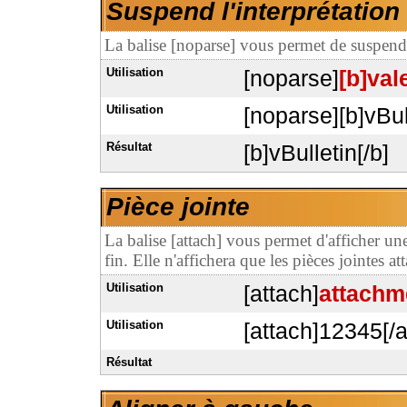
Suspend l'interprétatio
La balise [noparse] vous permet de suspendr
Utilisation
[noparse]
[b]val
Utilisation
[noparse][b]vBul
Résultat
[b]vBulletin[/b]
Pièce jointe
La balise [attach] vous permet d'afficher un
fin. Elle n'affichera que les pièces jointes at
Utilisation
[attach]
attachm
Utilisation
[attach]12345[/a
Résultat