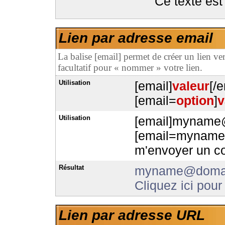
Ce texte est 
Lien par adresse email
La balise [email] permet de créer un lien v
facultatif pour « nommer » votre lien.
Utilisation
[email]
valeur
[/e
[email=
option
]
v
Utilisation
[email]myname
[email=myname@
m'envoyer un cou
Résultat
myname@doma
Cliquez ici pour
Lien par adresse URL