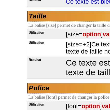
Ce texte est ble
Taille
La balise [size] permet de changer la taille d
Utilisation
[size=
option
]
va
Utilisation
[size=+2]Ce text
texte de taille n
Résultat
Ce texte est
texte de tai
Police
La balise [font] permet de changer la police 
Utilisation
[font=
option
]
va