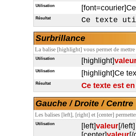
Utilisation
[font=courier]Ce 
Résultat
Ce texte uti
Surbrillance
La balise [highlight] vous permet de mettre 
Utilisation
[highlight]
valeu
Utilisation
[highlight]Ce tex
Résultat
Ce texte est en
Gauche / Droite / Centre
Les balises [left], [right] et [center] permet
Utilisation
[left]
valeur
[/left]
[center]
valeur
[/