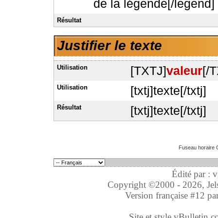
de la légende[/legend]
Résultat
Justifier le texte
Utilisation
[TXTJ]
valeur
[/
Utilisation
[txtj]texte[/txtj]
Résultat
[txtj]texte[/txtj]
Fuseau horaire 
Édité par : 
Copyright ©2000 - 2026, Jelso
Version française #12 pa
Site et style vBulletin co