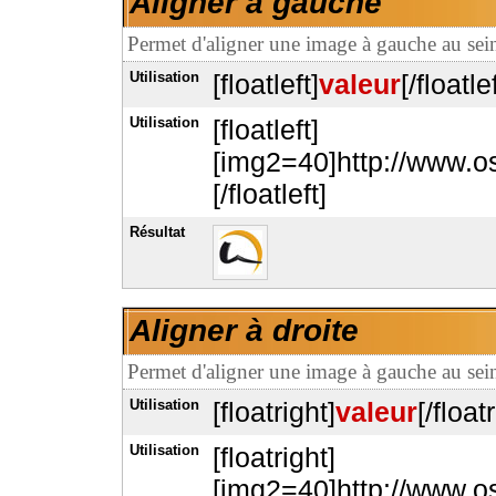
Aligner à gauche
Permet d'aligner une image à gauche au sei
Utilisation
[floatleft]
valeur
[/floatlef
Utilisation
[floatleft]
[img2=40]http://www.os
[/floatleft]
Résultat
Aligner à droite
Permet d'aligner une image à gauche au sei
Utilisation
[floatright]
valeur
[/float
Utilisation
[floatright]
[img2=40]http://www.os