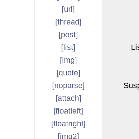
[url]
[thread]
[post]
[list]
Li
[img]
[quote]
[noparse]
Susp
[attach]
[floatleft]
[floatright]
[img2]