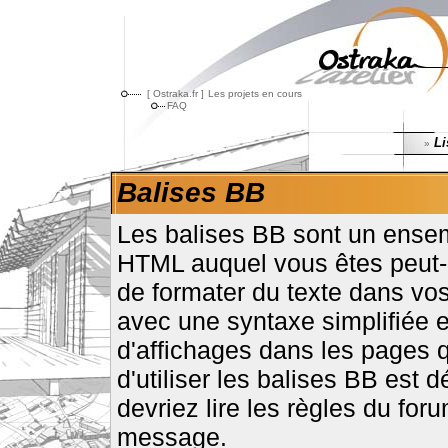
[ Ostraka.fr ]
Les projets en cours
FAQ
Li
»
Balises BB
Les balises BB sont un ensem
HTML auquel vous êtes peut-ê
de formater du texte dans 
avec une syntaxe simplifiée 
d'affichages dans les pages q
d'utiliser les balises BB est d
devriez lire les règles du f
message.