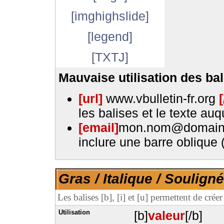
[imghighslide]
[legend]
[TXTJ]
Mauvaise utilisation des bal
[url]
www.vbulletin-fr.org
[
les balises et le texte au
[email]
mon.nom@domain
inclure une barre oblique 
Gras / Italique / Souligné
Les balises [b], [i] et [u] permettent de crée
Utilisation
[b]
valeur
[/b]