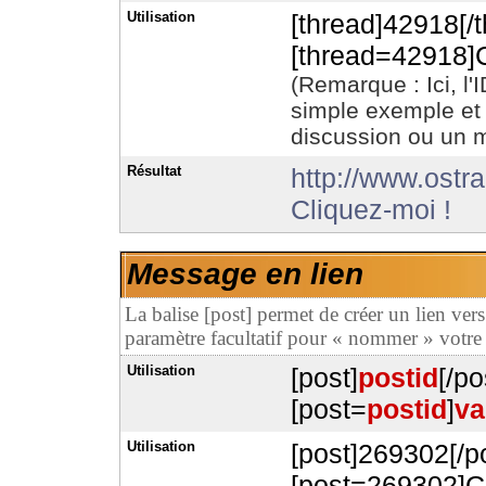
Utilisation
[thread]42918[/t
[thread=42918]C
(Remarque : Ici, l
simple exemple et 
discussion ou un 
Résultat
http://www.ostr
Cliquez-moi !
Message en lien
La balise [post] permet de créer un lien ve
paramètre facultatif pour « nommer » votre 
Utilisation
[post]
postid
[/po
[post=
postid
]
va
Utilisation
[post]269302[/p
[post=269302]Cl