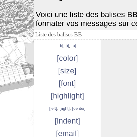
Voici une liste des balises B
formater vos messages sur c
Liste des balises BB
[b]
,
[i]
,
[u]
[color]
[size]
[font]
[highlight]
[left]
,
[right]
,
[center]
[indent]
[email]