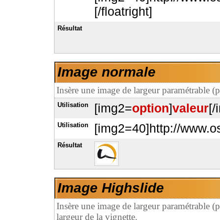
[/floatright]
Résultat
Image normale
Insère une image de largeur paramétrable (po
Utilisation
[img2=
option
]
valeur
[/
Utilisation
[img2=40]http://www.os
Résultat
Image Highslide
Insère une image de largeur paramétrable (po
largeur de la vignette.