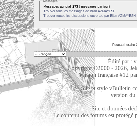
Messages
Messages au total:
273
( messages par jour)
Trouver tous les messages de Bijan AZMAYESH
Trouver toutes les discussions ouvertes par Bijan AZMAYESH
Fuseau horaire 
Édité par : 
Copyright ©2000 - 2026, Jelso
Version française #12 pa
Site et style vBulletin co
version du 
Site et données déc
Le contenu des forums est protégé par