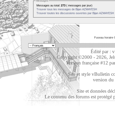
Messages
Messages au total:
273
( messages par jour)
Trouver tous les messages de Bijan AZMAYESH
Trouver toutes les discussions ouvertes par Bijan AZMAYESH
Fuseau horaire 
Édité par : 
Copyright ©2000 - 2026, Jelso
Version française #12 pa
Site et style vBulletin co
version du 
Site et données déc
Le contenu des forums est protégé par