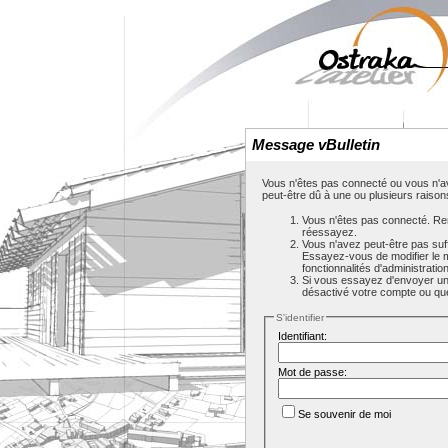
Message vBulletin
Vous n'êtes pas connecté ou vous n'av
peut-être dû à une ou plusieurs raison
Vous n'êtes pas connecté. Rem
réessayez.
Vous n'avez peut-être pas suf
Essayez-vous de modifier le 
fonctionnalités d'administrati
Si vous essayez d'envoyer un m
désactivé votre compte ou que c
S'identifier
Identifiant:
Mot de passe:
Se souvenir de moi