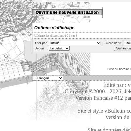
Options d'affichage
Affichage des discussions 1 à 3 sur 3
Trier par
Ordre de tri
Depuis
Fuseau horaire 
Édité par : 
Copyright ©2000 - 2026, Jelso
Version française #12 pa
Site et style vBulletin co
version du 
Site et données déc