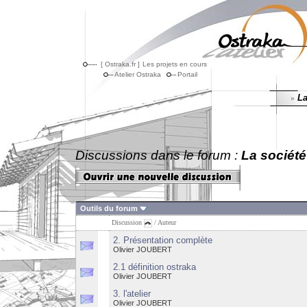
[ Ostraka.fr ]
Les projets en cours
Atelier Ostraka
Portail
La
»
Discussions dans le forum :
La société
Outils du forum
Discussion
/
Auteur
2. Présentation complète
Olivier JOUBERT
2.1 définition ostraka
Olivier JOUBERT
3. l'atelier
Olivier JOUBERT