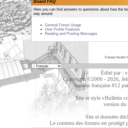
Board FAQ
Here you can find answers to questions about how the bo
way around.
General Forum Usage
User Profile Features
Reading and Posting Messages
Fuseau horaire 
Édité par : 
Copyright ©2000 - 2026, Jelso
Version française #12 pa
Site et style vBulletin co
version du 
Site et données déc
Le contenu des forums est protégé par