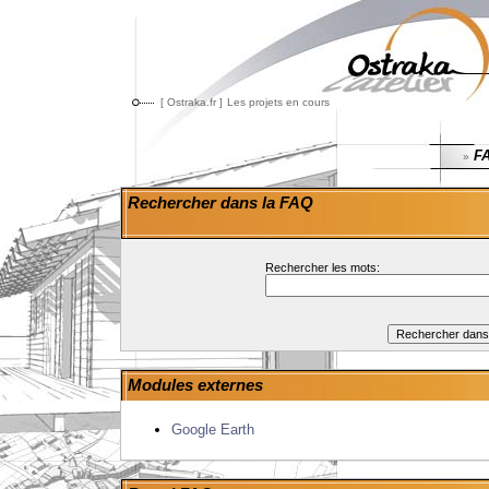
[ Ostraka.fr ]
Les projets en cours
F
»
Rechercher dans la FAQ
Rechercher les mots:
Modules externes
Google Earth