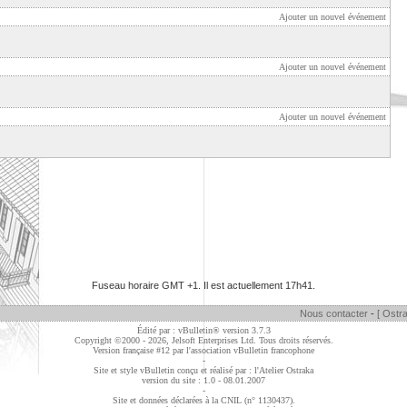
Ajouter un nouvel événement
Ajouter un nouvel événement
Ajouter un nouvel événement
Fuseau horaire GMT +1. Il est actuellement
17h41
.
Nous contacter
-
[ Ostra
Édité par : vBulletin® version 3.7.3
Copyright ©2000 - 2026, Jelsoft Enterprises Ltd. Tous droits réservés.
Version française #12 par
l'association vBulletin francophone
-
Site et style vBulletin conçu et réalisé par : l'Atelier Ostraka
version du site : 1.0 - 08.01.2007
-
Site et données déclarées à la CNIL (n° 1130437).