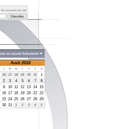
Se souvenir de moi
uter un nouvel événement
Août 2010
L
M
M
J
V
S
D
1
26
27
28
29
30
31
2
3
4
5
6
7
8
9
10
11
12
13
14
15
16
17
18
19
20
21
22
23
24
25
26
27
28
29
30
31
1
2
3
4
5