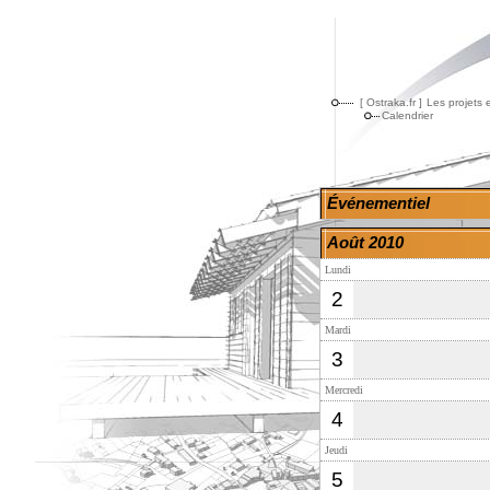
[ Ostraka.fr ]
Les projets 
Calendrier
Événementiel
Août 2010
Lundi
2
Mardi
3
Mercredi
4
Jeudi
5