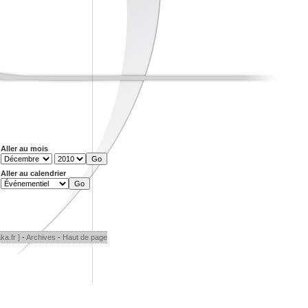
Aller au mois
Aller au calendrier
ka.fr ]
-
Archives
-
Haut de page