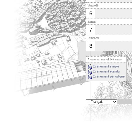
Vendredi
6
Samedi
7
Dimanche
8
Ajouter un nouvel événement
Événement simple
Événement étendu
Événement périodique