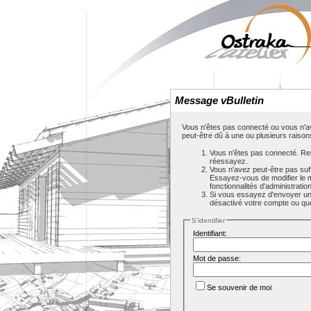
Message vBulletin
Vous n'êtes pas connecté ou vous n'av
peut-être dû à une ou plusieurs raison
Vous n'êtes pas connecté. Rem
réessayez.
Vous n'avez peut-être pas suf
Essayez-vous de modifier le 
fonctionnalités d'administrati
Si vous essayez d'envoyer un m
désactivé votre compte ou que c
S'identifier
Identifiant:
Mot de passe:
Se souvenir de moi