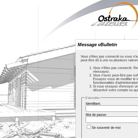
Message vBulletin
Vous n'êtes pas connecté ou vous n'av
peut-être dû à une ou plusieurs raison
Vous n'êtes pas connecté. Rem
réessayez.
Vous n'avez peut-être pas suf
Essayez-vous de modifier le 
fonctionnalités d'administrati
Si vous essayez d'envoyer un m
désactivé votre compte ou que c
S'identifier
Identifiant:
Mot de passe:
Se souvenir de moi