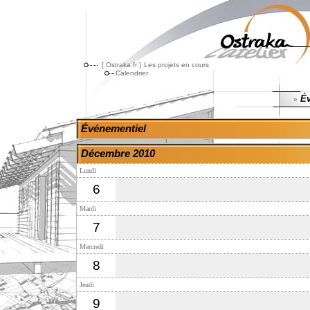
[ Ostraka.fr ]
Les projets en cours
Calendrier
Év
»
Événementiel
Décembre 2010
Lundi
6
Mardi
7
Mercredi
8
Jeudi
9