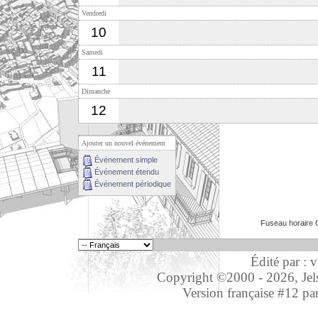
Vendredi
10
Samedi
11
Dimanche
12
Ajouter un nouvel événement
Événement simple
Événement étendu
Événement périodique
Fuseau horaire 
Édité par : 
Copyright ©2000 - 2026, Jelso
Version française #12 pa