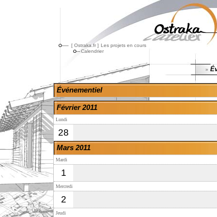
[ Ostraka.fr ]
Les projets en cours
Calendrier
Év
»
Événementiel
Février 2011
Lundi
28
Mars 2011
Mardi
1
Mercredi
2
Jeudi