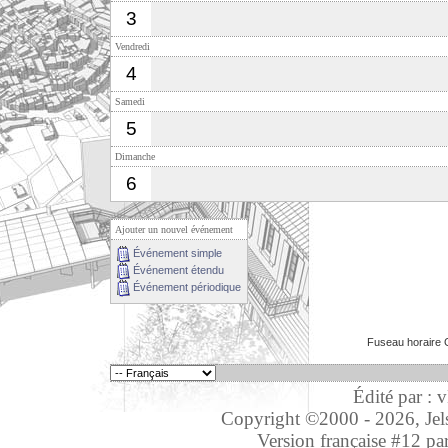
3
Vendredi
4
Samedi
5
Dimanche
6
Ajouter un nouvel événement
Événement simple
Événement étendu
Événement périodique
Fuseau horaire 
Édité par : 
Copyright ©2000 - 2026, Jelso
Version française #12 pa