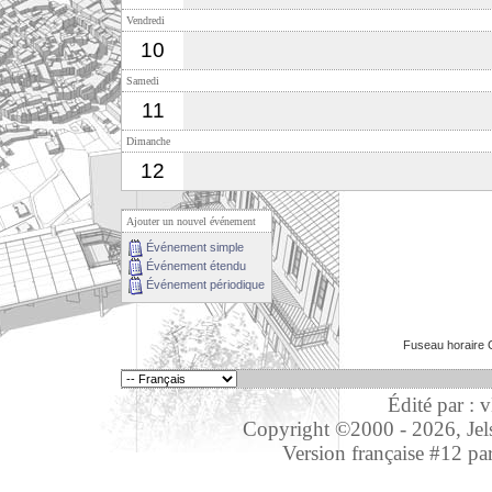
Vendredi
10
Samedi
11
Dimanche
12
Ajouter un nouvel événement
Événement simple
Événement étendu
Événement périodique
Fuseau horaire 
Édité par : 
Copyright ©2000 - 2026, Jelso
Version française #12 pa