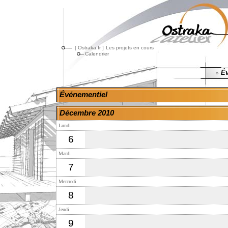
[ Ostraka.fr ]
Les projets en cours
Calendrier
Év
»
Événementiel
Décembre 2010
Lundi
6
Mardi
7
Mercredi
8
Jeudi
9