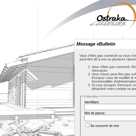
Message vBulletin
Vous n'êtes pas connecté ou vous n'av
peut-être dû à une ou plusieurs raison
Vous n'êtes pas connecté. Rem
réessayez.
Vous n'avez peut-être pas suf
Essayez-vous de modifier le 
fonctionnalités d'administrati
Si vous essayez d'envoyer un m
désactivé votre compte ou que c
S'identifier
Identifiant:
Mot de passe:
Se souvenir de moi