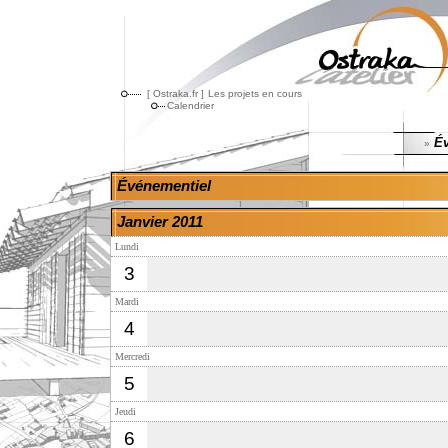
[ Ostraka.fr ]
Les projets en cours
Calendrier
Év
»
Événementiel
Janvier 2011
Lundi
3
Mardi
4
Mercredi
5
Jeudi
6