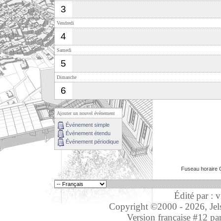
3
Vendredi
4
Samedi
5
Dimanche
6
Ajouter un nouvel événement
Événement simple
Événement étendu
Événement périodique
Fuseau horaire 
Édité par : 
Copyright ©2000 - 2026, Jelso
Version française #12 pa