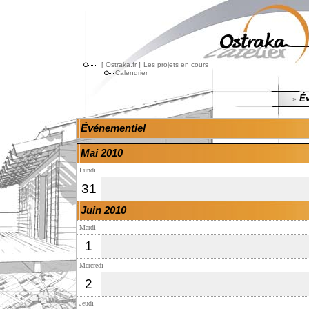
[ Ostraka.fr ]
Les projets en cours
Calendrier
Év
»
Événementiel
Mai 2010
Lundi
31
Juin 2010
Mardi
1
Mercredi
2
Jeudi