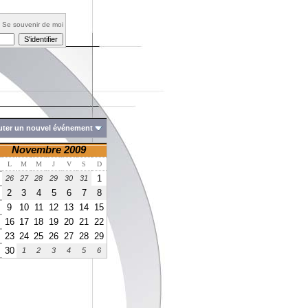
Se souvenir de moi
uter un nouvel événement
Novembre 2009
L
M
M
J
V
S
D
1
26
27
28
29
30
31
2
3
4
5
6
7
8
9
10
11
12
13
14
15
16
17
18
19
20
21
22
23
24
25
26
27
28
29
30
1
2
3
4
5
6