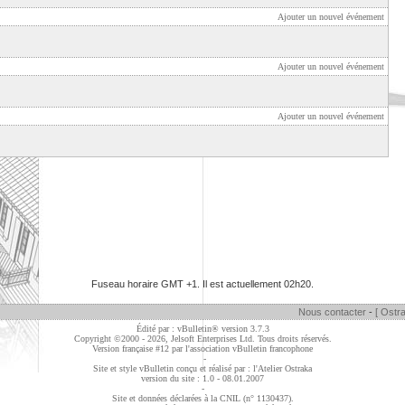
Ajouter un nouvel événement
Ajouter un nouvel événement
Ajouter un nouvel événement
Fuseau horaire GMT +1. Il est actuellement
02h20
.
Nous contacter
-
[ Ostra
Édité par : vBulletin® version 3.7.3
Copyright ©2000 - 2026, Jelsoft Enterprises Ltd. Tous droits réservés.
Version française #12 par
l'association vBulletin francophone
-
Site et style vBulletin conçu et réalisé par : l'Atelier Ostraka
version du site : 1.0 - 08.01.2007
-
Site et données déclarées à la CNIL (n° 1130437).