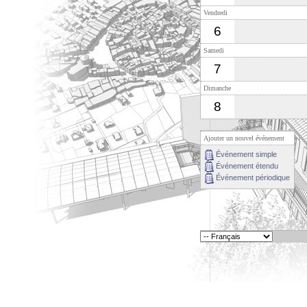
Vendredi
6
Samedi
7
Dimanche
8
Ajouter un nouvel événement
Événement simple
Événement étendu
Événement périodique