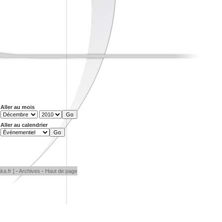
Aller au mois
Aller au calendrier
ka.fr ]
-
Archives
-
Haut de page