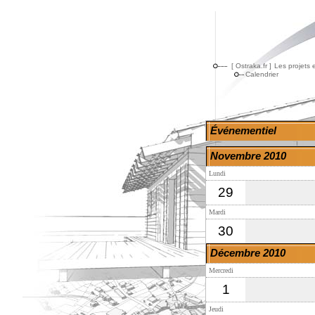
[ Ostraka.fr ]
Les projets 
Calendrier
Événementiel
Novembre 2010
Lundi
29
Mardi
30
Décembre 2010
Mercredi
1
Jeudi