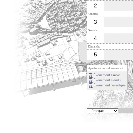
2
Vendredi
3
Samedi
4
Dimanche
5
Ajouter un nouvel événement
Événement simple
Événement étendu
Événement périodique