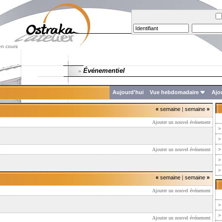
en cours
Événementiel
»
Aujourd'hui
Vue hebdomadaire
Ajo
«
semaine
|
semaine
»
Ajouter un nouvel événement
>
>
Ajouter un nouvel événement
>
>
>
«
semaine
|
semaine
»
Ajouter un nouvel événement
>
>
Ajouter un nouvel événement