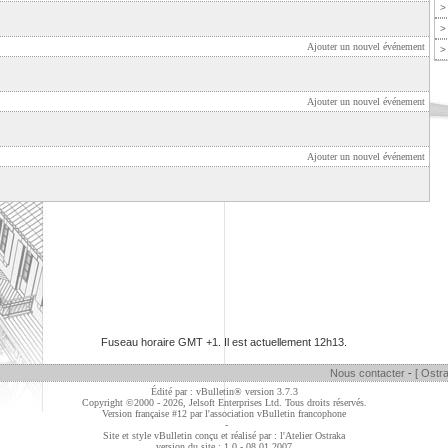
>
>
Ajouter un nouvel événement
>
Ajouter un nouvel événement
Ajouter un nouvel événement
Fuseau horaire GMT +1. Il est actuellement
12h13
.
Nous contacter
-
[ Ostra
Édité par : vBulletin® version 3.7.3
Copyright ©2000 - 2026, Jelsoft Enterprises Ltd. Tous droits réservés.
Version française #12 par
l'association vBulletin francophone
-
Site et style vBulletin conçu et réalisé par : l'Atelier Ostraka
version du site : 1.0 - 08.01.2007