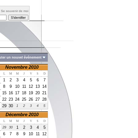
Se souvenir de moi
uter un nouvel événement
Novembre 2010
L
M
M
J
V
S
D
1
2
3
4
5
6
7
8
9
10
11
12
13
14
15
16
17
18
19
20
21
22
23
24
25
26
27
28
29
30
1
2
3
4
5
Décembre 2010
L
M
M
J
V
S
D
1
2
3
4
5
29
30
6
7
8
9
10
11
12