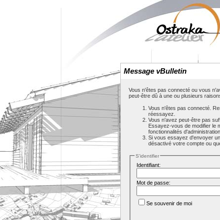
Message vBulletin
Vous n'êtes pas connecté ou vous n'av
peut-être dû à une ou plusieurs raison
Vous n'êtes pas connecté. Rem
réessayez.
Vous n'avez peut-être pas suf
Essayez-vous de modifier le 
fonctionnalités d'administrati
Si vous essayez d'envoyer un m
désactivé votre compte ou que c
S'identifier
Identifiant:
Mot de passe:
Se souvenir de moi