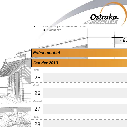
[ Ostraka.fr ]
Les projets en cours
Calendrier
Év
»
Événementiel
Janvier 2010
Lundi
25
Mardi
26
Mercredi
27
Jeudi
28