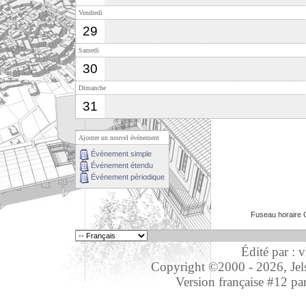
Vendredi
29
Samedi
30
Dimanche
31
Ajouter un nouvel événement
Événement simple
Événement étendu
Événement périodique
Fuseau horaire 
Édité par : 
Copyright ©2000 - 2026, Jelso
Version française #12 pa