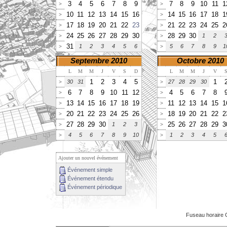
3
4
5
6
7
8
9
7
8
9
10
11
1
>
>
10
11
12
13
14
15
16
14
15
16
17
18
1
>
>
17
18
19
20
21
22
23
21
22
23
24
25
2
>
>
24
25
26
27
28
29
30
28
29
30
1
2
>
>
31
1
2
3
4
5
6
5
6
7
8
9
1
>
>
Septembre 2010
Octobre 2010
L
M
M
J
V
S
D
L
M
M
J
V
1
2
3
4
5
1
30
31
27
28
29
30
>
>
6
7
8
9
10
11
12
4
5
6
7
8
>
>
13
14
15
16
17
18
19
11
12
13
14
15
1
>
>
20
21
22
23
24
25
26
18
19
20
21
22
2
>
>
27
28
29
30
25
26
27
28
29
3
1
2
3
>
>
4
5
6
7
8
9
10
1
2
3
4
5
>
>
Ajouter un nouvel événement
Événement simple
Événement étendu
Événement périodique
Fuseau horaire 