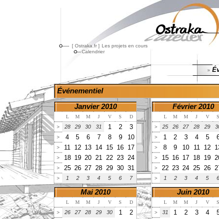
[ Ostraka.fr ]
Les projets en cours
Calendrier
Év
»
Événementiel
Janvier 2010
Février 2010
L
M
M
J
V
S
D
L
M
M
J
V
1
2
3
28
29
30
31
25
26
27
28
29
3
>
>
4
5
6
7
8
9
10
1
2
3
4
5
>
>
11
12
13
14
15
16
17
8
9
10
11
12
1
>
>
18
19
20
21
22
23
24
15
16
17
18
19
2
>
>
25
26
27
28
29
30
31
22
23
24
25
26
2
>
>
1
2
3
4
5
6
7
1
2
3
4
5
>
>
Mai 2010
Juin 2010
L
M
M
J
V
S
D
L
M
M
J
V
1
2
1
2
3
4
26
27
28
29
30
31
>
>