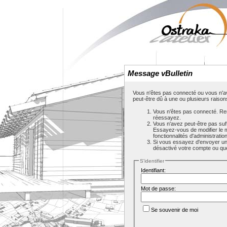
Message vBulletin
Vous n'êtes pas connecté ou vous n'av
peut-être dû à une ou plusieurs raison
Vous n'êtes pas connecté. Rem
réessayez.
Vous n'avez peut-être pas suf
Essayez-vous de modifier le 
fonctionnalités d'administrati
Si vous essayez d'envoyer un m
désactivé votre compte ou que c
S'identifier
Identifiant:
Mot de passe:
Se souvenir de moi