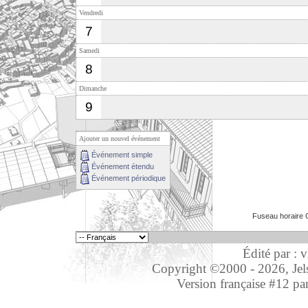
Vendredi
7
Samedi
8
Dimanche
9
Ajouter un nouvel événement
Événement simple
Événement étendu
Événement périodique
Fuseau horaire 
Édité par : 
Copyright ©2000 - 2026, Jelso
Version française #12 pa