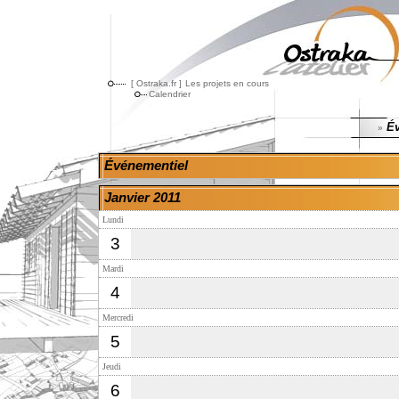
[ Ostraka.fr ]
Les projets en cours
Calendrier
Év
»
Événementiel
Janvier 2011
Lundi
3
Mardi
4
Mercredi
5
Jeudi
6