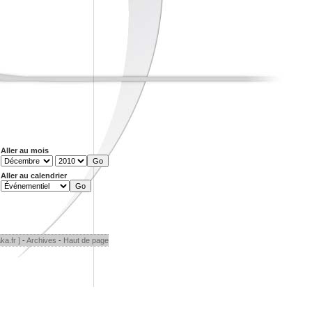
Aller au mois
Aller au calendrier
ka.fr ]
-
Archives
-
Haut de page