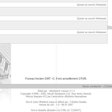
Ajouter un nouvel événement
Ajouter un nouvel événement
Ajouter un nouvel événement
Fuseau horaire GMT +1. Il est actuellement
17h39
.
Nous contacter
-
[ Ostra
Édité par : vBulletin® version 3.7.3
Copyright ©2000 - 2026, Jelsoft Enterprises Ltd. Tous droits réservés.
Version française #12 par
l'association vBulletin francophone
-
Site et style vBulletin conçu et réalisé par : l'Atelier Ostraka
version du site : 1.0 - 08.01.2007
-
Site et données déclarées à la CNIL (n° 1130437).