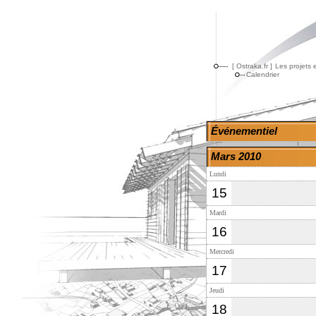
[ Ostraka.fr ]
Les projets 
Calendrier
Événementiel
Mars 2010
Lundi
15
Mardi
16
Mercredi
17
Jeudi
18