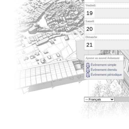
Vendredi
19
Samedi
20
Dimanche
21
Ajouter un nouvel événement
Événement simple
Événement étendu
Événement périodique