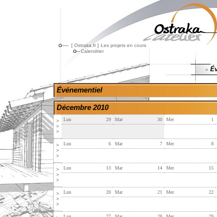
[ Ostraka.fr ]
Les projets en cours
Calendrier
Év
»
Événementiel
Décembre 2010
Lun
29
Mar
30
Mer
1
>
>
>
Lun
6
Mar
7
Mer
8
>
>
>
Lun
13
Mar
14
Mer
15
>
>
>
Lun
20
Mar
21
Mer
22
>
>
>
Lun
27
Mar
28
Mer
29