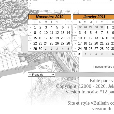
>
>
>
Novembre 2010
Janvier 2011
L
M
M
J
V
S
D
L
M
M
J
V
S
D
1
2
3
4
5
6
7
1
2
27
28
29
30
31
>
>
8
9
10
11
12
13
14
3
4
5
6
7
8
9
>
>
15
16
17
18
19
20
21
10
11
12
13
14
15
1
>
>
22
23
24
25
26
27
28
17
18
19
20
21
22
2
>
>
29
30
24
25
26
27
28
29
3
1
2
3
4
5
>
>
31
1
2
3
4
5
6
>
Fuseau horaire 
Édité par : 
Copyright ©2000 - 2026, Jelso
Version française #12 pa
Site et style vBulletin co
version du 