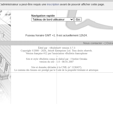
L'administrateur a peut-être requis une
inscription
avant de pouvoir afficher cette page.
Navigation rapide
Fuseau horaire GMT +1. Il est actuellement
12h24
.
Nous contacter
-
[ Ostra
Édité par : vBulletin® version 3.7.3
Copyright ©2000 - 2026, Jelsoft Enterprises Ltd. Tous droits réservés.
Version française #12 par
l'association vBulletin francophone
-
Site et style vBulletin conçu et réalisé par : l'Atelier Ostraka
version du site : 1.0 - 08.01.2007
-
Site et données déclarées à la CNIL (n° 1130437).
Le contenu des forums est protégé par le Code de la propriété littéraire et artistique.