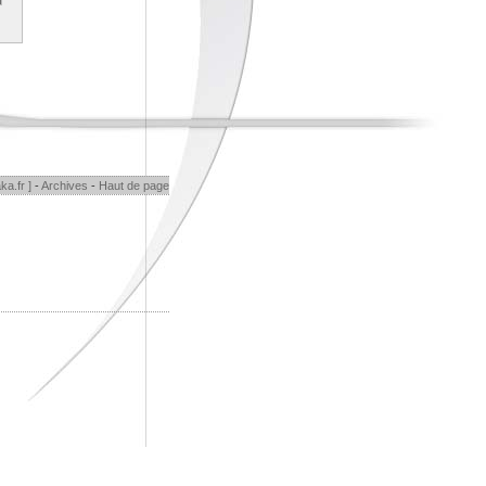
ka.fr ]
-
Archives
-
Haut de page