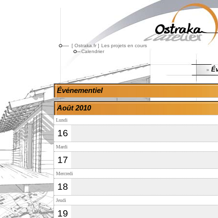
[ Ostraka.fr ]
Les projets en cours
Calendrier
Év
»
Événementiel
Août 2010
Lundi
16
Mardi
17
Mercredi
18
Jeudi
19