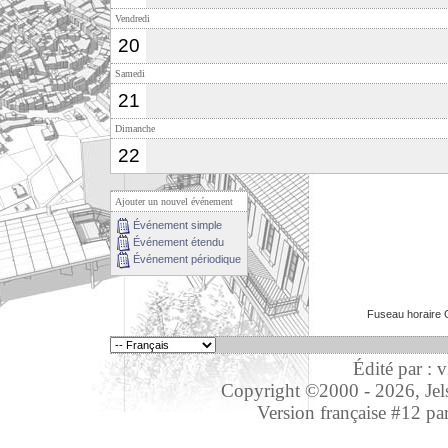
Vendredi
20
Samedi
21
Dimanche
22
Ajouter un nouvel événement
Événement simple
Événement étendu
Événement périodique
Fuseau horaire 
Édité par : 
Copyright ©2000 - 2026, Jelso
Version française #12 pa