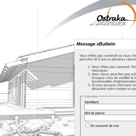
Message vBulletin
Vous n'êtes pas connecté ou vous n'av
peut-être dû à une ou plusieurs raison
Vous n'êtes pas connecté. Rem
réessayez.
Vous n'avez peut-être pas suf
Essayez-vous de modifier le 
fonctionnalités d'administrati
Si vous essayez d'envoyer un m
désactivé votre compte ou que c
S'identifier
Identifiant:
Mot de passe:
Se souvenir de moi