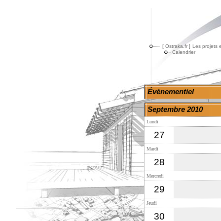
[ Ostraka.fr ]
Les projets 
Calendrier
Événementiel
Septembre 2010
Lundi
27
Mardi
28
Mercredi
29
Jeudi
30