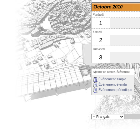
Octobre 2010
Vendredi
1
Samedi
2
Dimanche
3
Ajouter un nouvel événement
Événement simple
Événement étendu
Événement périodique