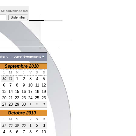
Se souvenir de moi
uter un nouvel événement
Septembre 2010
L
M
M
J
V
S
D
1
2
3
4
5
30
31
6
7
8
9
10
11
12
13
14
15
16
17
18
19
20
21
22
23
24
25
26
27
28
29
30
1
2
3
Octobre 2010
L
M
M
J
V
S
D
1
2
3
27
28
29
30
4
5
6
7
8
9
10