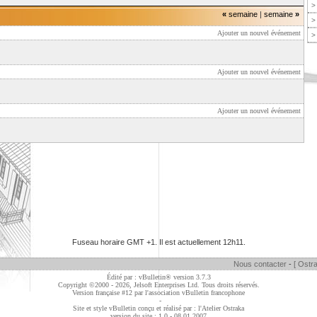
>
«
semaine
|
semaine
»
>
Ajouter un nouvel événement
>
Ajouter un nouvel événement
Ajouter un nouvel événement
Fuseau horaire GMT +1. Il est actuellement
12h11
.
Nous contacter
-
[ Ostra
Édité par : vBulletin® version 3.7.3
Copyright ©2000 - 2026, Jelsoft Enterprises Ltd. Tous droits réservés.
Version française #12 par
l'association vBulletin francophone
-
Site et style vBulletin conçu et réalisé par : l'Atelier Ostraka
version du site : 1.0 - 08.01.2007