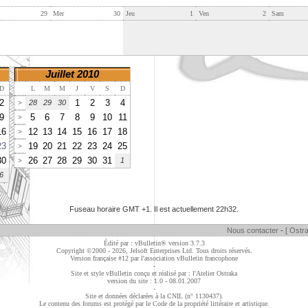
29
Mer
30
Jeu
1
Ven
2
Sam
Juillet 2010
D
L
M
M
J
V
S
D
2
1
2
3
4
28
29
30
>
9
5
6
7
8
9
10
11
>
16
12
13
14
15
16
17
18
>
23
19
20
21
22
23
24
25
>
30
26
27
28
29
30
31
1
>
6
Fuseau horaire GMT +1. Il est actuellement
22h32
.
Nous contacter
-
[ Ostra
Édité par : vBulletin® version 3.7.3
Copyright ©2000 - 2026, Jelsoft Enterprises Ltd. Tous droits réservés.
Version française #12 par
l'association vBulletin francophone
-
Site et style vBulletin conçu et réalisé par : l'Atelier Ostraka
version du site : 1.0 - 08.01.2007
-
Site et données déclarées à la CNIL (n° 1130437).
Le contenu des forums est protégé par le Code de la propriété littéraire et artistique.