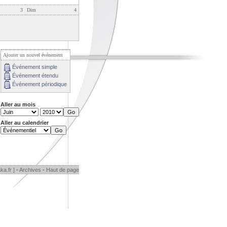
3
Dim
4
Ajouter un nouvel événement
Événement simple
Événement étendu
Événement périodique
Aller au mois
Aller au calendrier
ka.fr ]
-
Archives
-
Haut de page