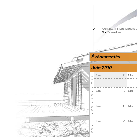
[ Ostraka.fr ]
Les projets 
Calendrier
Événementiel
Juin 2010
Lun
31
Mar
>
>
>
Lun
7
Mar
>
>
>
Lun
14
Mar
>
>
>
Lun
21
Mar
>
>
>