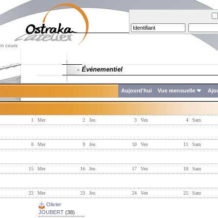
en cours
Événementiel
»
Aujourd'hui
Vue mensuelle
Ajo
1
Mer
2
Jeu
3
Ven
4
Sam
8
Mer
9
Jeu
10
Ven
11
Sam
15
Mer
16
Jeu
17
Ven
18
Sam
22
Mer
23
Jeu
24
Ven
25
Sam
Olivier
JOUBERT
(38)