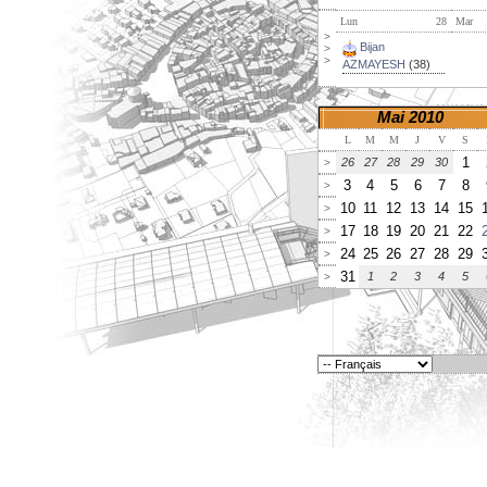
Lun
28
Mar
>
Bijan
>
>
AZMAYESH
(38)
Mai 2010
L
M
M
J
V
S
1
26
27
28
29
30
>
3
4
5
6
7
8
>
10
11
12
13
14
15
>
17
18
19
20
21
22
>
24
25
26
27
28
29
>
31
1
2
3
4
5
>