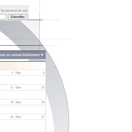
Se souvenir de moi
uter un nouvel événement
5
Dim
6
12
Dim
13
19
Dim
20
26
Dim
27