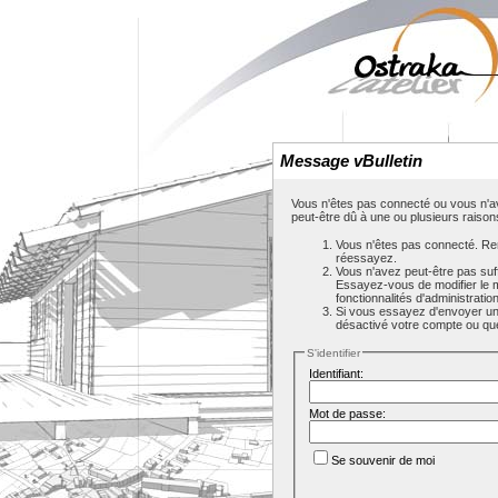
Message vBulletin
Vous n'êtes pas connecté ou vous n'av
peut-être dû à une ou plusieurs raison
Vous n'êtes pas connecté. Rem
réessayez.
Vous n'avez peut-être pas suf
Essayez-vous de modifier le 
fonctionnalités d'administrati
Si vous essayez d'envoyer un m
désactivé votre compte ou que c
S'identifier
Identifiant:
Mot de passe:
Se souvenir de moi