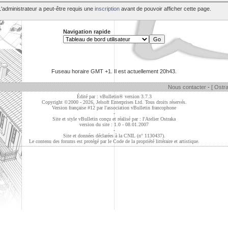
L'administrateur a peut-être requis une
inscription
avant de pouvoir afficher cette page.
Navigation rapide
Fuseau horaire GMT +1. Il est actuellement
20h43
.
Nous contacter
-
[ Ostra
Édité par : vBulletin® version 3.7.3
Copyright ©2000 - 2026, Jelsoft Enterprises Ltd. Tous droits réservés.
Version française #12 par
l'association vBulletin francophone
-
Site et style vBulletin conçu et réalisé par : l'Atelier Ostraka
version du site : 1.0 - 08.01.2007
-
Site et données déclarées à la CNIL (n° 1130437).
Le contenu des forums est protégé par le Code de la propriété littéraire et artistique.