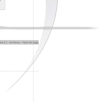
ka.fr ]
-
Archives
-
Haut de page