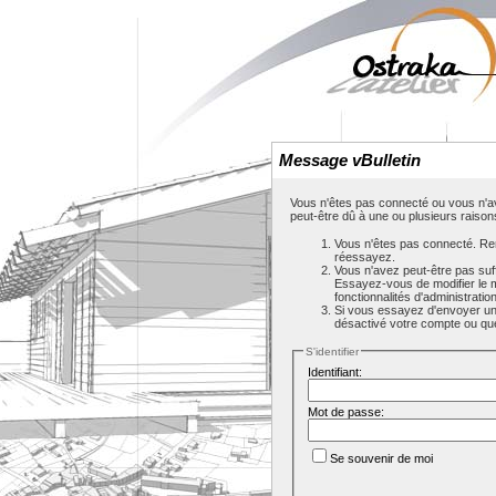
Message vBulletin
Vous n'êtes pas connecté ou vous n'av
peut-être dû à une ou plusieurs raison
Vous n'êtes pas connecté. Rem
réessayez.
Vous n'avez peut-être pas suf
Essayez-vous de modifier le 
fonctionnalités d'administrati
Si vous essayez d'envoyer un m
désactivé votre compte ou que c
S'identifier
Identifiant:
Mot de passe:
Se souvenir de moi