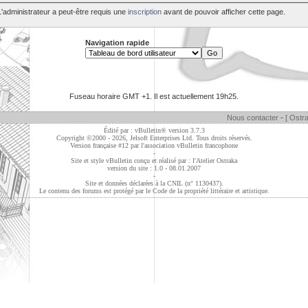
L'administrateur a peut-être requis une
inscription
avant de pouvoir afficher cette page.
Navigation rapide
Fuseau horaire GMT +1. Il est actuellement
19h25
.
Nous contacter
-
[ Ostra
Édité par : vBulletin® version 3.7.3
Copyright ©2000 - 2026, Jelsoft Enterprises Ltd. Tous droits réservés.
Version française #12 par
l'association vBulletin francophone
-
Site et style vBulletin conçu et réalisé par : l'Atelier Ostraka
version du site : 1.0 - 08.01.2007
-
Site et données déclarées à la CNIL (n° 1130437).
Le contenu des forums est protégé par le Code de la propriété littéraire et artistique.