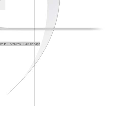
ka.fr ]
-
Archives
-
Haut de page