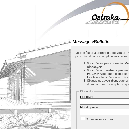
Message vBulletin
Vous n'êtes pas connecté ou vous n'av
peut-être dû à une ou plusieurs raison
Vous n'êtes pas connecté. Rem
réessayez.
Vous n'avez peut-être pas suf
Essayez-vous de modifier le 
fonctionnalités d'administrati
Si vous essayez d'envoyer un m
désactivé votre compte ou que c
S'identifier
Identifiant:
Mot de passe:
Se souvenir de moi