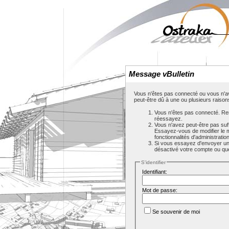
Message vBulletin
Vous n'êtes pas connecté ou vous n'av
peut-être dû à une ou plusieurs raison
Vous n'êtes pas connecté. Rem
réessayez.
Vous n'avez peut-être pas suf
Essayez-vous de modifier le 
fonctionnalités d'administrati
Si vous essayez d'envoyer un m
désactivé votre compte ou que c
S'identifier
Identifiant:
Mot de passe:
Se souvenir de moi