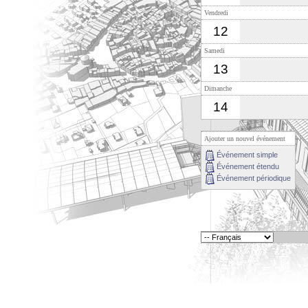
Vendredi
12
Samedi
13
Dimanche
14
Ajouter un nouvel événement
Événement simple
Événement étendu
Événement périodique