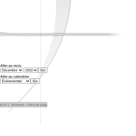
Aller au mois
Aller au calendrier
ka.fr ]
-
Archives
-
Haut de page