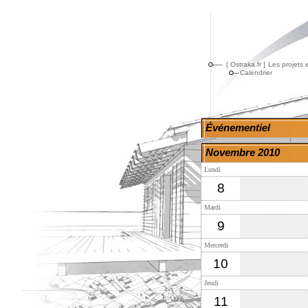
[ Ostraka.fr ]
Les projets 
Calendrier
Événementiel
Novembre 2010
Lundi
8
Mardi
9
Mercredi
10
Jeudi
11