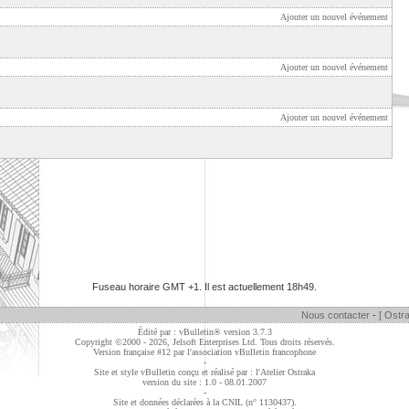
Ajouter un nouvel événement
Ajouter un nouvel événement
Ajouter un nouvel événement
Fuseau horaire GMT +1. Il est actuellement
18h49
.
Nous contacter
-
[ Ostra
Édité par : vBulletin® version 3.7.3
Copyright ©2000 - 2026, Jelsoft Enterprises Ltd. Tous droits réservés.
Version française #12 par
l'association vBulletin francophone
-
Site et style vBulletin conçu et réalisé par : l'Atelier Ostraka
version du site : 1.0 - 08.01.2007
-
Site et données déclarées à la CNIL (n° 1130437).