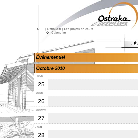
[ Ostraka.fr ]
Les projets en cours
Calendrier
Év
»
Événementiel
Octobre 2010
Lundi
25
Mardi
26
Mercredi
27
Jeudi
28