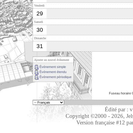
Vendredi
29
Samedi
30
Dimanche
31
Ajouter un nouvel événement
Événement simple
Événement étendu
Événement périodique
Fuseau horaire 
Édité par : 
Copyright ©2000 - 2026, Jelso
Version française #12 pa